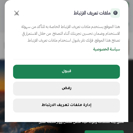
موقع حكومي رسمي تابع لحكومة المملكة العربية السعودية
كيف تتحقق
🍪
ملفات تعريف الارتباط
✕
أبها
English
هذا الموقع يستخدم ملفات تعريف الارتباط الخاصة به للتأكد من سهولة
الاستخدام وضمان تحسين تجربتك أثناء التصفح. من خلال الاستمرار في
تصفح هذا الموقع، فإنك تقر بقبول استخدام ملفات تعريف الارتباط.
سياسة الخصوصية
قبول
رفض
أمانة منطقة عسير
إدارة ملفات تعريف الارتباط
نعمل على تطوير المدن وتحسين المشهد الحضري والخدمات البلدية الرقمية،
لخلق بيئة مستدامة وجودة حياة أفضل لسكان وزوار منطقة عسير.